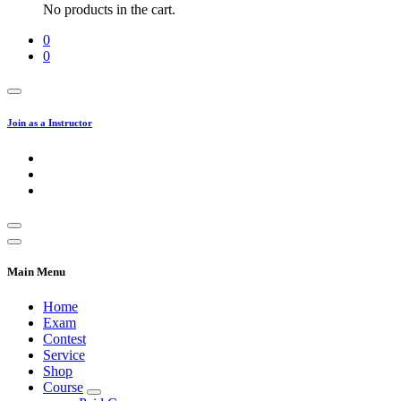
No products in the cart.
0
0
Join as a Instructor
Main Menu
Home
Exam
Contest
Service
Shop
Course