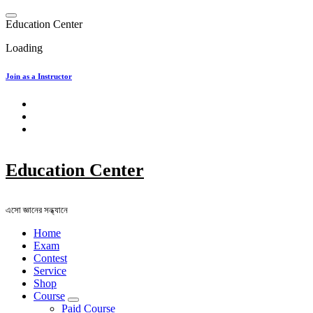
Skip
to
E
d
u
c
a
t
i
o
n
C
e
n
t
e
r
content
Loading
Join as a Instructor
Education Center
এসো জ্ঞানের সন্ধ্যানে
Home
Exam
Contest
Service
Shop
Course
Paid Course