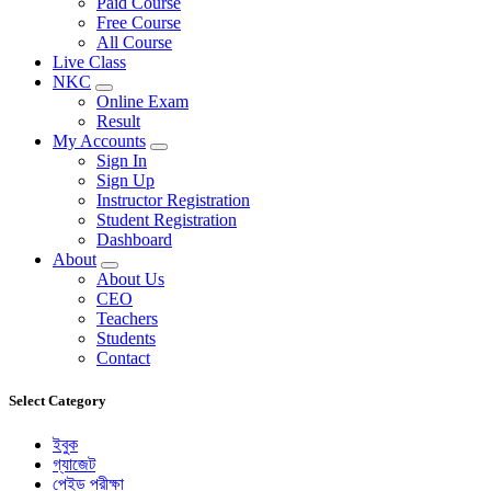
Paid Course
Free Course
All Course
Live Class
NKC
Online Exam
Result
My Accounts
Sign In
Sign Up
Instructor Registration
Student Registration
Dashboard
About
About Us
CEO
Teachers
Students
Contact
Select Category
ইবুক
গ্যাজেট
পেইড পরীক্ষা