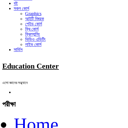
বই
সকল কোর্স
Graphics
আইটি বিষয়ক
পেইড কোর্স
ফ্রি কোর্স
ফ্রিল্যান্সিং
ভিডিও এডিটিং
লাইভ কোর্স
সার্ভিস
Education Center
এসো জ্ঞানের সন্ধ্যানে
পরীক্ষা
Home