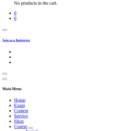
No products in the cart.
0
0
Join as a Instructor
Main Menu
Home
Exam
Contest
Service
Shop
Course