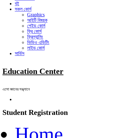
বই
সকল কোর্স
Graphics
আইটি বিষয়ক
পেইড কোর্স
ফ্রি কোর্স
ফ্রিল্যান্সিং
ভিডিও এডিটিং
লাইভ কোর্স
সার্ভিস
Education Center
এসো জ্ঞানের সন্ধ্যানে
Student Registration
Home