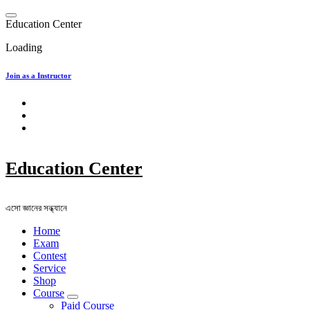
Skip
to
E
d
u
c
a
t
i
o
n
C
e
n
t
e
r
content
Loading
Join as a Instructor
Education Center
এসো জ্ঞানের সন্ধ্যানে
Home
Exam
Contest
Service
Shop
Course
Paid Course