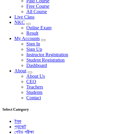
Paid Course
Free Course
All Course
Live Class
NKC
Online Exam
Result
My Accounts
Sign In
Sign Up
Instructor Registration
Student Registration
Dashboard
About
About Us
CEO
Teachers
Students
Contact
Select Category
ইবুক
গ্যাজেট
পেইড পরীক্ষা