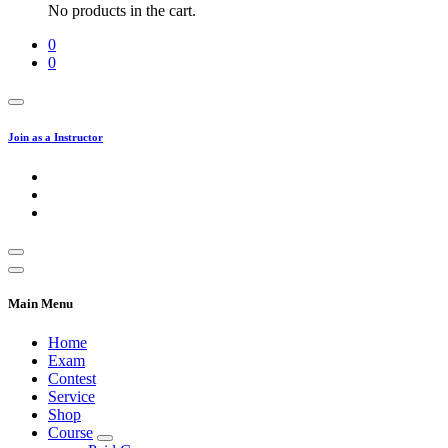
No products in the cart.
0
0
Join as a Instructor
Main Menu
Home
Exam
Contest
Service
Shop
Course