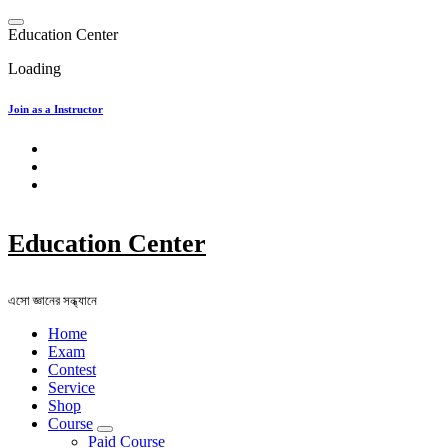
Skip
to
E
d
u
c
a
t
i
o
n
C
e
n
t
e
r
content
Loading
Join as a Instructor
Education Center
এসো জ্ঞানের সন্ধ্যানে
Home
Exam
Contest
Service
Shop
Course
Paid Course