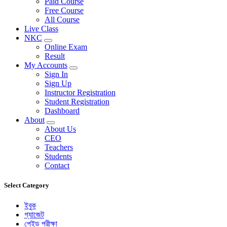
Paid Course
Free Course
All Course
Live Class
NKC
Online Exam
Result
My Accounts
Sign In
Sign Up
Instructor Registration
Student Registration
Dashboard
About
About Us
CEO
Teachers
Students
Contact
Select Category
ইবুক
গ্যাজেট
পেইড পরীক্ষা