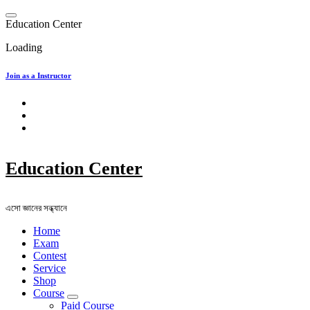
Skip
to
E
d
u
c
a
t
i
o
n
C
e
n
t
e
r
content
Loading
Join as a Instructor
Education Center
এসো জ্ঞানের সন্ধ্যানে
Home
Exam
Contest
Service
Shop
Course
Paid Course