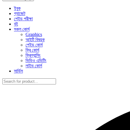
ইবুক
গ্যাজেট
পেইড পরীক্ষা
বই
সকল কোর্স
Graphics
আইটি বিষয়ক
পেইড কোর্স
ফ্রি কোর্স
ফ্রিল্যান্সিং
ভিডিও এডিটিং
লাইভ কোর্স
সার্ভিস