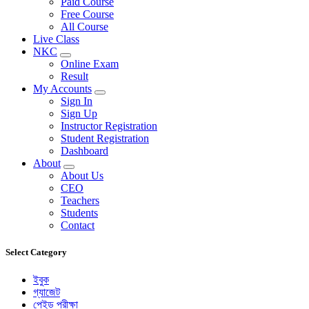
Paid Course
Free Course
All Course
Live Class
NKC
Online Exam
Result
My Accounts
Sign In
Sign Up
Instructor Registration
Student Registration
Dashboard
About
About Us
CEO
Teachers
Students
Contact
Select Category
ইবুক
গ্যাজেট
পেইড পরীক্ষা