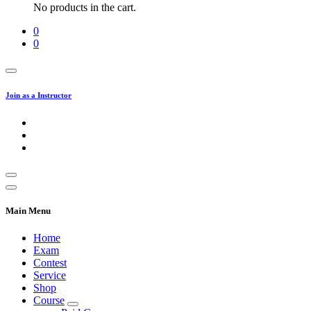
No products in the cart.
0
0
Join as a Instructor
Main Menu
Home
Exam
Contest
Service
Shop
Course