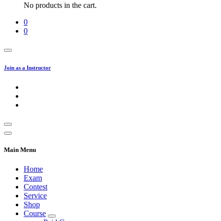
No products in the cart.
0
0
Join as a Instructor
Main Menu
Home
Exam
Contest
Service
Shop
Course