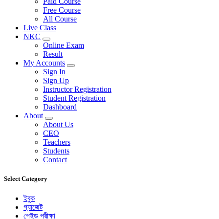
Paid Course
Free Course
All Course
Live Class
NKC
Online Exam
Result
My Accounts
Sign In
Sign Up
Instructor Registration
Student Registration
Dashboard
About
About Us
CEO
Teachers
Students
Contact
Select Category
ইবুক
গ্যাজেট
পেইড পরীক্ষা