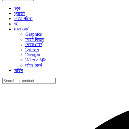
ইবুক
গ্যাজেট
পেইড পরীক্ষা
বই
সকল কোর্স
Graphics
আইটি বিষয়ক
পেইড কোর্স
ফ্রি কোর্স
ফ্রিল্যান্সিং
ভিডিও এডিটিং
লাইভ কোর্স
সার্ভিস