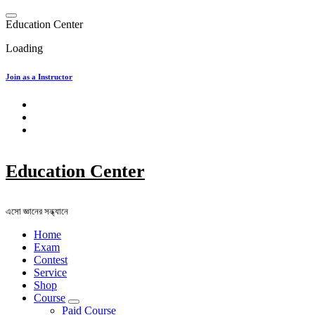
Skip
to
E
d
u
c
a
t
i
o
n
C
e
n
t
e
r
content
Loading
Join as a Instructor
Education Center
এসো জ্ঞানের সন্ধ্যানে
Home
Exam
Contest
Service
Shop
Course
Paid Course