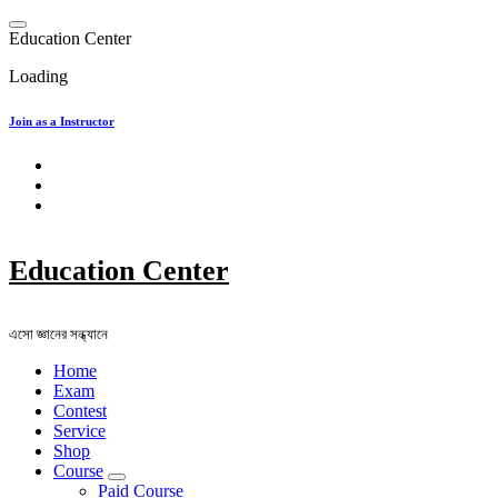
Skip
to
E
d
u
c
a
t
i
o
n
C
e
n
t
e
r
content
Loading
Join as a Instructor
Education Center
এসো জ্ঞানের সন্ধ্যানে
Home
Exam
Contest
Service
Shop
Course
Paid Course