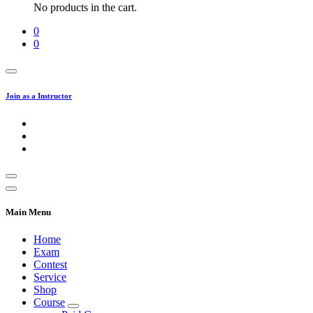
No products in the cart.
0
0
Join as a Instructor
Main Menu
Home
Exam
Contest
Service
Shop
Course