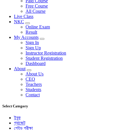
Paid Course
Free Course
All Course
Live Class
NKC
Online Exam
Result
My Accounts
Sign In
Sign Up
Instructor Registration
Student Registration
Dashboard
About
About Us
CEO
Teachers
Students
Contact
Select Category
ইবুক
গ্যাজেট
পেইড পরীক্ষা