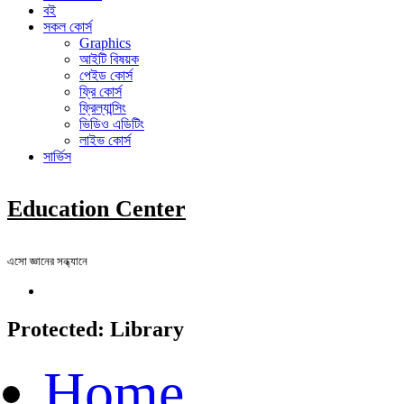
বই
সকল কোর্স
Graphics
আইটি বিষয়ক
পেইড কোর্স
ফ্রি কোর্স
ফ্রিল্যান্সিং
ভিডিও এডিটিং
লাইভ কোর্স
সার্ভিস
Education Center
এসো জ্ঞানের সন্ধ্যানে
Protected: Library
Home