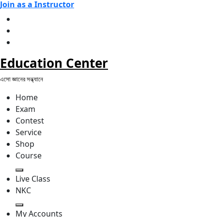
Join as a Instructor
Skip
to
content
Education Center
এসো জ্ঞানের সন্ধ্যানে
Home
Exam
Contest
Service
Shop
Course
Live Class
NKC
My Accounts