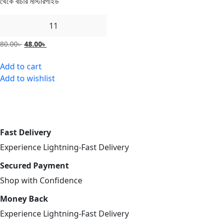
থেকে বাঁচার মাস্টারগাইড
11
Original
Current
80.00
৳
48.00
৳
price
price
was:
is:
Add to cart
80.00৳ .
48.00৳ .
Add to wishlist
Fast Delivery
Experience Lightning-Fast Delivery
Secured Payment
Shop with Confidence
Money Back
Experience Lightning-Fast Delivery