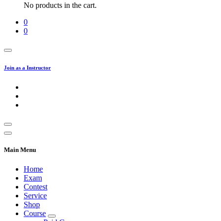
No products in the cart.
0
0
Join as a Instructor
Main Menu
Home
Exam
Contest
Service
Shop
Course