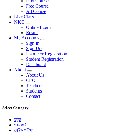
Paid Course
Free Course
All Course
Live Class
NKC
Online Exam
Result
My Accounts
Sign In
Sign Up
Instructor Registration
Student Registration
Dashboard
About
About Us
CEO
Teachers
Students
Contact
Select Category
ইবুক
গ্যাজেট
পেইড পরীক্ষা