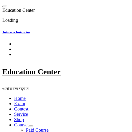
Skip
to
E
d
u
c
a
t
i
o
n
C
e
n
t
e
r
content
Loading
Join as a Instructor
Education Center
এসো জ্ঞানের সন্ধ্যানে
Home
Exam
Contest
Service
Shop
Course
Paid Course