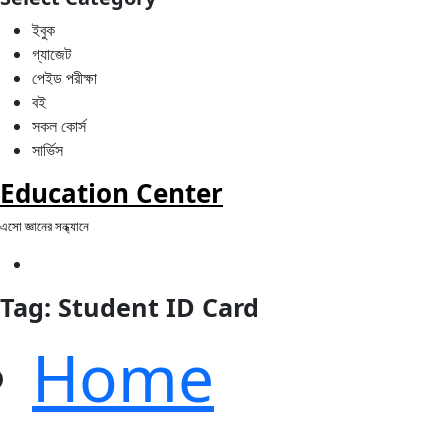
ইবুক
গ্যাজেট
পেইড পরীক্ষা
বই
সকল কোর্স
সার্ভিস
Education Center
এসো জ্ঞানের সন্ধ্যানে
Tag:
Student ID Card
Home