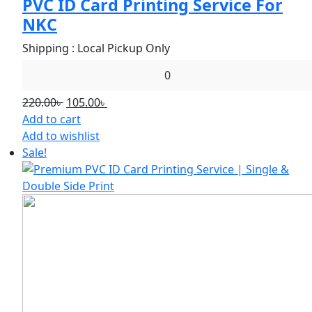
PVC ID Card Printing Service For
NKC
Shipping : Local Pickup Only
0
Original
Current
220.00
৳
105.00
৳
price
price
Add to cart
was:
is:
Add to wishlist
220.00৳ .
105.00৳ .
Sale!