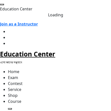
Skip
to
E
d
u
c
a
t
i
o
n
C
e
n
t
e
r
content
Loading
Join as a Instructor
Education Center
এসো জ্ঞানের সন্ধ্যানে
Home
Exam
Contest
Service
Shop
Course