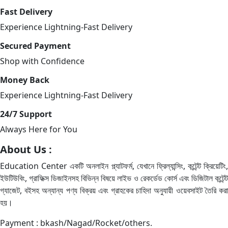
multiple
199.00৳
Fast Delivery
variants.
Experience Lightning-Fast Delivery
The
options
Secured Payment
may
Shop with Confidence
be
chosen
Money Back
on
Experience Lightning-Fast Delivery
the
24/7 Support
product
page
Always Here for You
About Us :
Education Center একটি অনলাইন প্ল্যাটফর্ম, যেখানে ফ্রিল্যান্সিং, কন্টেন্ট ক্রিয়েটিং,
ইউটিউবিং, গ্রাফিক্স ডিজাইনসহ বিভিন্ন বিষয়ে লাইভ ও রেকর্ডেড কোর্স এবং ডিজিটাল কন্টেন্ট
গ্যাজেট, বইসহ অন্যান্য পণ্য বিক্রয় এবং গ্রাহকের চাহিদা অনুযায়ী ওয়েবসাইট তৈরি করা
হয়।
Payment : bkash/Nagad/Rocket/others.