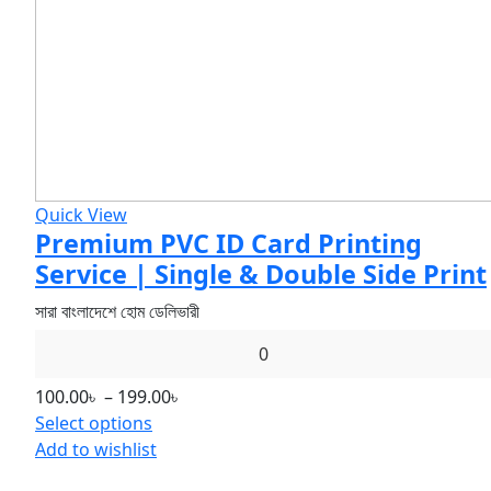
Quick View
Premium PVC ID Card Printing
Service | Single & Double Side Print
সারা বাংলাদেশে হোম ডেলিভারী
0
Price
100.00
৳
–
199.00
৳
This
range:
Select options
product
100.00৳
Add to wishlist
has
through