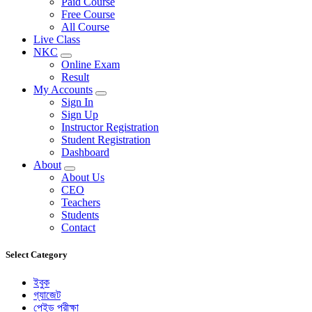
Paid Course
Free Course
All Course
Live Class
NKC
Online Exam
Result
My Accounts
Sign In
Sign Up
Instructor Registration
Student Registration
Dashboard
About
About Us
CEO
Teachers
Students
Contact
Select Category
ইবুক
গ্যাজেট
পেইড পরীক্ষা