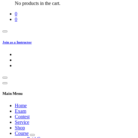
No products in the cart.
0
0
Join as a Instructor
Main Menu
Home
Exam
Contest
Service
Shop
Course