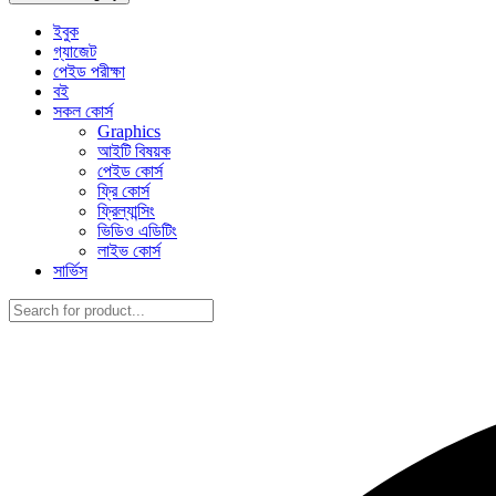
ইবুক
গ্যাজেট
পেইড পরীক্ষা
বই
সকল কোর্স
Graphics
আইটি বিষয়ক
পেইড কোর্স
ফ্রি কোর্স
ফ্রিল্যান্সিং
ভিডিও এডিটিং
লাইভ কোর্স
সার্ভিস