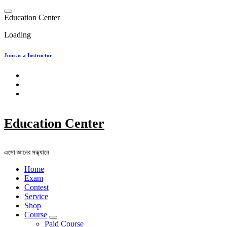
Skip
to
E
d
u
c
a
t
i
o
n
C
e
n
t
e
r
content
Loading
Join as a Instructor
Education Center
এসো জ্ঞানের সন্ধ্যানে
Home
Exam
Contest
Service
Shop
Course
Paid Course