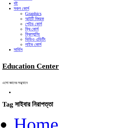
বই
সকল কোর্স
Graphics
আইটি বিষয়ক
পেইড কোর্স
ফ্রি কোর্স
ফ্রিল্যান্সিং
ভিডিও এডিটিং
লাইভ কোর্স
সার্ভিস
Education Center
এসো জ্ঞানের সন্ধ্যানে
Tag সাইবার নিরাপত্তা
Home