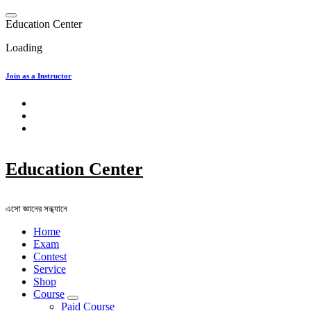
Skip
to
E
d
u
c
a
t
i
o
n
C
e
n
t
e
r
content
Loading
Join as a Instructor
Education Center
এসো জ্ঞানের সন্ধ্যানে
Home
Exam
Contest
Service
Shop
Course
Paid Course