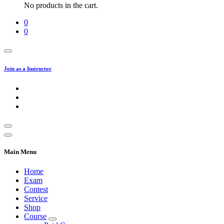
No products in the cart.
0
0
Join as a Instructor
Main Menu
Home
Exam
Contest
Service
Shop
Course