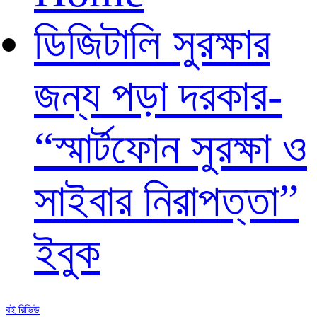
ডিজিটালি সুরক্ষার
জন্য পড়া দরকার-
“স্মার্টফোন সুরক্ষা ও
সাইবার নিরাপত্তা”
ইবুক
বই রিভিউ