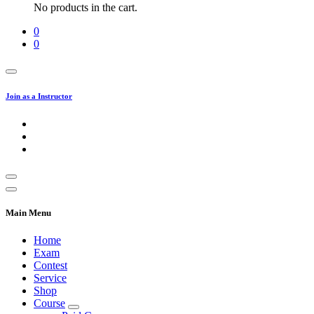
No products in the cart.
0
0
Join as a Instructor
Main Menu
Home
Exam
Contest
Service
Shop
Course