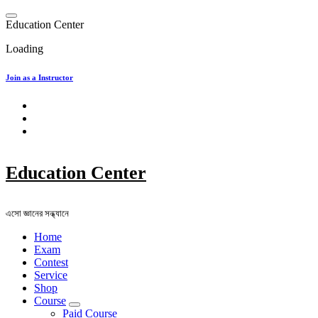
Skip
to
E
d
u
c
a
t
i
o
n
C
e
n
t
e
r
content
Loading
Join as a Instructor
Education Center
এসো জ্ঞানের সন্ধ্যানে
Home
Exam
Contest
Service
Shop
Course
Paid Course