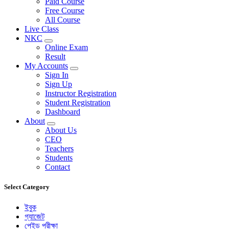
Paid Course
Free Course
All Course
Live Class
NKC
Online Exam
Result
My Accounts
Sign In
Sign Up
Instructor Registration
Student Registration
Dashboard
About
About Us
CEO
Teachers
Students
Contact
Select Category
ইবুক
গ্যাজেট
পেইড পরীক্ষা