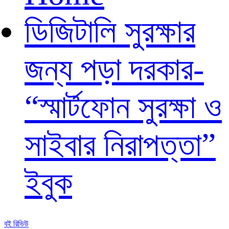
ডিজিটালি সুরক্ষার
জন্য পড়া দরকার-
“স্মার্টফোন সুরক্ষা ও
সাইবার নিরাপত্তা”
ইবুক
বই রিভিউ