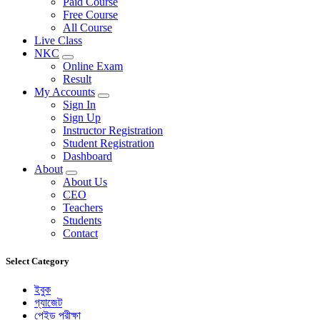
Paid Course
Free Course
All Course
Live Class
NKC
Online Exam
Result
My Accounts
Sign In
Sign Up
Instructor Registration
Student Registration
Dashboard
About
About Us
CEO
Teachers
Students
Contact
Select Category
ইবুক
গ্যাজেট
পেইড পরীক্ষা