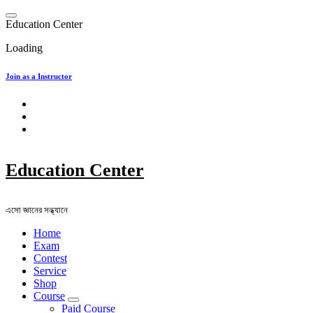
Skip
to
E
d
u
c
a
t
i
o
n
C
e
n
t
e
r
content
Loading
Join as a Instructor
Education Center
এসো জ্ঞানের সন্ধ্যানে
Home
Exam
Contest
Service
Shop
Course
Paid Course