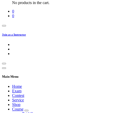
No products in the cart.
0
0
Join as a Instructor
Main Menu
Home
Exam
Contest
Service
Shop
Course