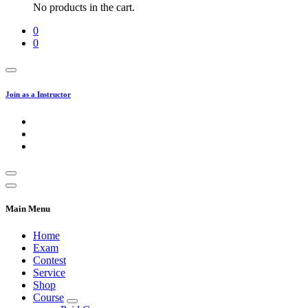
No products in the cart.
0
0
Join as a Instructor
Main Menu
Home
Exam
Contest
Service
Shop
Course