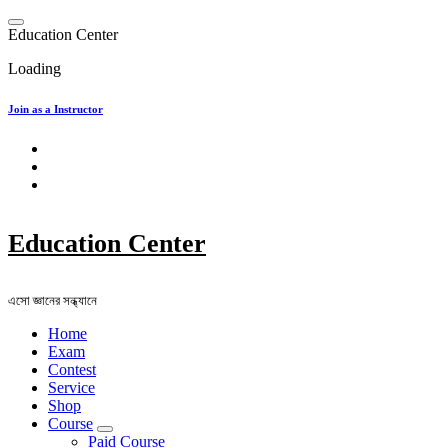
Skip
to
E
d
u
c
a
t
i
o
n
C
e
n
t
e
r
content
Loading
Join as a Instructor
Education Center
এসো জ্ঞানের সন্ধ্যানে
Home
Exam
Contest
Service
Shop
Course
Paid Course