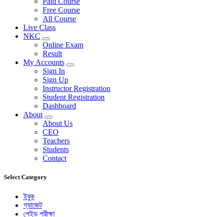
Paid Course
Free Course
All Course
Live Class
NKC
Online Exam
Result
My Accounts
Sign In
Sign Up
Instructor Registration
Student Registration
Dashboard
About
About Us
CEO
Teachers
Students
Contact
Select Category
ইবুক
গ্যাজেট
পেইড পরীক্ষা