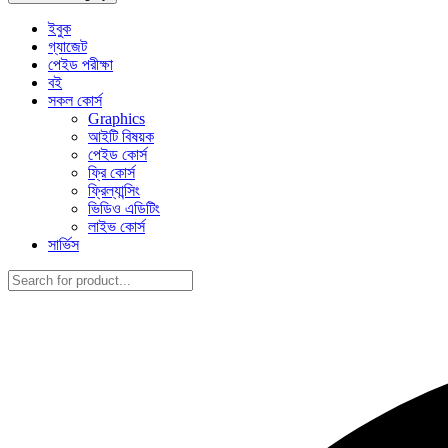
ইবুক
গ্যাজেট
পেইড পরীক্ষা
বই
সকল কোর্স
Graphics
আইটি বিষয়ক
পেইড কোর্স
ফ্রি কোর্স
ফ্রিল্যান্সিং
ভিডিও এডিটিং
লাইভ কোর্স
সার্ভিস