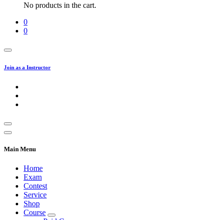
No products in the cart.
0
0
Join as a Instructor
Main Menu
Home
Exam
Contest
Service
Shop
Course