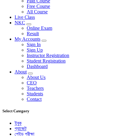
Paid Course
Free Course
All Course
Live Class
NKC
Online Exam
Result
My Accounts
Sign In
Sign Up
Instructor Registration
Student Registration
Dashboard
About
About Us
CEO
Teachers
Students
Contact
Select Category
ইবুক
গ্যাজেট
পেইড পরীক্ষা