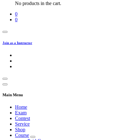
No products in the cart.
0
0
Join as a Instructor
Main Menu
Home
Exam
Contest
Service
Shop
Course