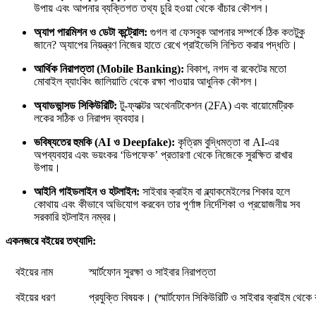
উপায় এবং আপনার ব্যক্তিগত তথ্য চুরি হওয়া থেকে বাঁচার কৌশল।
অ্যাপ পারমিশন ও ডেটা কন্ট্রোল:
গুগল বা ফেসবুক আপনার সম্পর্কে ঠিক কতটুকু
জানে? অ্যাপের নিয়ন্ত্রণ নিজের হাতে রেখে প্রাইভেসি নিশ্চিত করার পদ্ধতি।
আর্থিক নিরাপত্তা (Mobile Banking):
বিকাশ, নগদ বা রকেটের মতো
মোবাইল ব্যাংকিং জালিয়াতি থেকে রক্ষা পাওয়ার আধুনিক কৌশল।
অ্যাডভান্সড সিকিউরিটি:
টু-ফ্যাক্টর অথেনটিকেশন (2FA) এবং বায়োমেট্রিক
লকের সঠিক ও নিরাপদ ব্যবহার।
ভবিষ্যতের হুমকি (AI ও Deepfake):
কৃত্রিম বুদ্ধিমত্তা বা AI-এর
অপব্যবহার এবং ভয়ংকর ‘ডিপফেক’ প্রতারণা থেকে নিজেকে সুরক্ষিত রাখার
উপায়।
আইনি গাইডলাইন ও হটলাইন:
সাইবার ক্রাইম বা ব্ল্যাকমেইলের শিকার হলে
কোথায় এবং কীভাবে অভিযোগ করবেন তার পূর্ণাঙ্গ নির্দেশিকা ও প্রয়োজনীয় সব
সরকারি হটলাইন নম্বর।
একনজরে বইয়ের তথ্যাদি:
বইয়ের নাম
স্মার্টফোন সুরক্ষা ও সাইবার নিরাপত্তা
বইয়ের ধরণ
প্রযুক্তি বিষয়ক। (স্মার্টফোন সিকিউরিটি ও সাইবার ক্রাইম থেকে ব