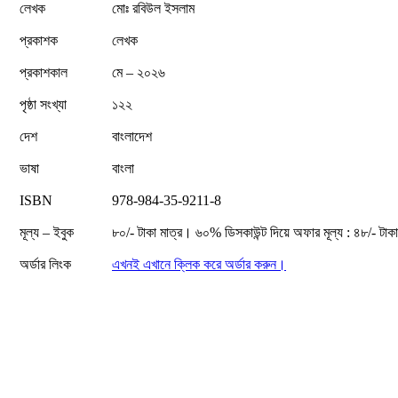
লেখক
মোঃ রবিউল ইসলাম
প্রকাশক
লেখক
প্রকাশকাল
মে – ২০২৬
পৃষ্ঠা সংখ্যা
১২২
দেশ
বাংলাদেশ
ভাষা
বাংলা
ISBN
978-984-35-9211-8
মূল্য – ইবুক
৮০/- টাকা মাত্র। ৬০% ডিসকাউন্ট দিয়ে অফার মূল্য : ৪৮/- টাক
অর্ডার লিংক
এখনই এখানে ক্লিক করে অর্ডার করুন।