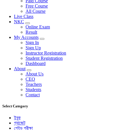
Paid Course
Free Course
All Course
Live Class
NKC
Online Exam
Result
My Accounts
Sign In
Sign Up
Instructor Registration
Student Registration
Dashboard
About
About Us
CEO
Teachers
Students
Contact
Select Category
ইবুক
গ্যাজেট
পেইড পরীক্ষা