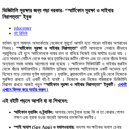
ডিজিটালি সুরক্ষার জন্য পড়া দরকার- “স্মার্টফোন সুরক্ষা ও সাইবার
নিরাপত্তা” ইবুক
educenter
বই রিভিউ
বর্তমান যুগে সামান্য অসতর্কতায় যেকোনো মুহূর্তে আপনি হতে পারেন সাইবার অপরাধের
শিকার।
“
স্মার্টফোন
সুরক্ষা
ও
সাইবার
নিরাপত্তা”
বইটি আপনাকে শেখাবে কীভাবে
প্রযুক্তির এই যুগে স্মার্টফোনকে দাবার চাল না বানিয়ে নিজেই তার মাস্টার হওয়া যায় ।
এতে সাধারণ সেটিংস থেকে শুরু করে হ্যাকিংয়ের জটিল কৌশল এবং তা থেকে বাঁচার উপায়
অত্যন্ত সহজ ভাষায় আলোচনা করা হয়েছে । স্মার্টফোন সিকিউরিটি ও সাইবার ক্রাইম
থেকে বাঁচার মাস্টারগাইড। ডিজিটাল দুনিয়ায় আপনার স্মার্টফোনকে একটি অভেদ্য দুর্গ
হিসেবে গড়ে তোলার পূর্ণাঙ্গ ম্যানুয়াল । হ্যাকিং, ব্ল্যাকমেইল এবং ডাটা চুরি থেকে নিজেকে
সুরক্ষিত রাখতে এই একটি বই-ই যথেষ্ট । নিজেকে এবং নিজের পরিবারকে ডিজিটালি
নিরাপদ রাখতে আজই পড়ুন
“
স্মার্টফোন
সুরক্ষা
ও
সাইবার
নিরাপত্তা”
ইবুকটি
।
এখনই
এখানে ক্লিক করে অর্ডার করুন।
এই বইটি পড়লে আপনি যা যা শিখবেন:
স্মার্টফোন হ্যাকিং ও ট্র্যাকিং:
আপনার ফোন ট্র্যাক হচ্ছে কি না তা বোঝার গোপন
লক্ষণ এবং হ্যাক হওয়া মাত্রই আপনার তাৎক্ষণিক করণীয়।
স্পাই অ্যাপ (Spy App) ও ম্যালওয়্যার:
অদৃশ্য সব ক্ষতিকর অ্যাপ চেনার