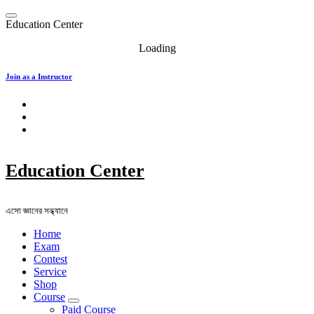
Skip
to
E
d
u
c
a
t
i
o
n
C
e
n
t
e
r
content
Loading
Join as a Instructor
Education Center
এসো জ্ঞানের সন্ধ্যানে
Home
Exam
Contest
Service
Shop
Course
Paid Course