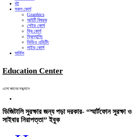
বই
সকল কোর্স
Graphics
আইটি বিষয়ক
পেইড কোর্স
ফ্রি কোর্স
ফ্রিল্যান্সিং
ভিডিও এডিটিং
লাইভ কোর্স
সার্ভিস
Education Center
এসো জ্ঞানের সন্ধ্যানে
ডিজিটালি সুরক্ষার জন্য পড়া দরকার- “স্মার্টফোন সুরক্ষা ও
সাইবার নিরাপত্তা” ইবুক