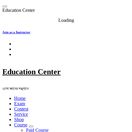
Skip
to
E
d
u
c
a
t
i
o
n
C
e
n
t
e
r
content
Loading
Join as a Instructor
Education Center
এসো জ্ঞানের সন্ধ্যানে
Home
Exam
Contest
Service
Shop
Course
Paid Course