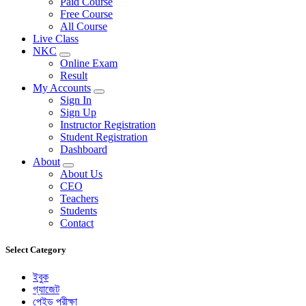
Paid Course
Free Course
All Course
Live Class
NKC
Online Exam
Result
My Accounts
Sign In
Sign Up
Instructor Registration
Student Registration
Dashboard
About
About Us
CEO
Teachers
Students
Contact
Select Category
ইবুক
গ্যাজেট
পেইড পরীক্ষা