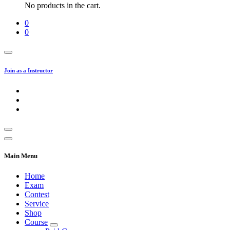
No products in the cart.
0
0
Join as a Instructor
Main Menu
Home
Exam
Contest
Service
Shop
Course